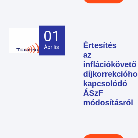
01
Értesítés
Április
az
inflációkövető
díjkorrekcióho
kapcsolódó
ÁSzF
módosításról