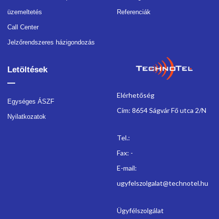
üzemeltetés
Referenciák
Call Center
Jelzőrendszeres házigondozás
Letöltések
Elérhetőség
Egységes ÁSZF
Cím: 8654 Ságvár Fő utca 2/N
Nyilatkozatok
Tel.:
Fax: -
E-mail:
ugyfelszolgalat@technotel.hu
Ügyfélszolgálat