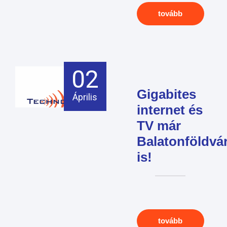
tovább
02
Gigabites
Április
internet és
TV már
Balatonföldvá
is!
tovább