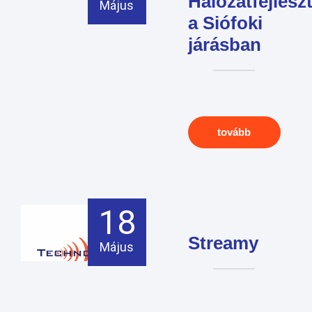
Hálózatfejlesz
Május
a Siófoki
járásban
tovább
18
Streamy
Május