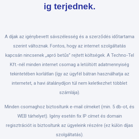
ig terjednek.
A díjak az igénybevett sávszélesség és a szerződés időtartama
szerint változnak. Fontos, hogy az internet szolgáltatás
kapcsán nincsenek „apró betűs” rejtett költségek. A Techno-Tel
Kft.-nél minden internet csomag a letöltött adatmennyiség
tekintetében korlátlan (így az ügyfél bátran használhatja az
internetet, a havi átalánydíjon túl nem keletkezhet többlet
számlája).
Minden csomaghoz biztosítunk e-mail címeket (min. 5 db-ot, és
WEB tárhelyet). Igény esetén fix IP címet és domain
regisztrációt is biztosítunk az ügyeleink részére (ez külön díjas
szolgáltatás).