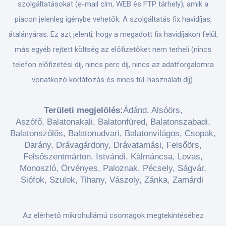
szolgáltatásokat (e-mail cím, WEB és FTP tárhely), amik a
piacon jelenleg igénybe vehetők. A szolgáltatás fix havidíjas,
átalányáras. Ez azt jelenti, hogy a megadott fix havidíjakon felül,
más egyéb rejtett költség az előfizetőket nem terheli (nincs
telefon előfizetési díj, nincs perc díj, nincs az adatforgalomra
vonatkozó korlátozás és nincs túl-használati díj).
Területi megjelölés:
Ádánd, Alsóörs,
Aszófő, Balatonakali, Balatonfüred, Balatonszabadi,
Balatonszőlős, Balatonudvari, Balatonvilágos, Csopak,
Darány, Drávagárdony, Drávatamási, Felsőörs,
Felsőszentmárton, Istvándi, Kálmáncsa, Lovas,
Monoszló, Örvényes, Paloznak, Pécsely, Ságvár,
Siófok, Szulok, Tihany, Vászoly, Zánka, Zamárdi
Az elérhető mikrohullámú csomagok megtekintéséhez