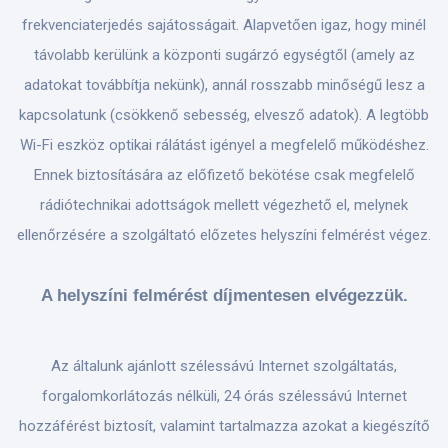
frekvenciaterjedés sajátosságait. Alapvetően igaz, hogy minél
távolabb kerülünk a központi sugárzó egységtől (amely az
adatokat továbbítja nekünk), annál rosszabb minőségű lesz a
kapcsolatunk (csökkenő sebesség, elvesző adatok). A legtöbb
Wi-Fi eszköz optikai rálátást igényel a megfelelő működéshez.
Ennek biztosítására az előfizető bekötése csak megfelelő
rádiótechnikai adottságok mellett végezhető el, melynek
ellenőrzésére a szolgáltató előzetes helyszíni felmérést végez.
A helyszíni felmérést díjmentesen elvégezzük.
Az általunk ajánlott szélessávú Internet szolgáltatás,
forgalomkorlátozás nélküli, 24 órás szélessávú Internet
hozzáférést biztosít, valamint tartalmazza azokat a kiegészítő