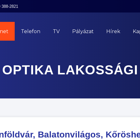
0 388-2821
rnet
Telefon
TV
Pályázat
Hírek
Ka
OPTIKA LAKOSSÁGI
nföldvár, Balatonvilágos, Kőrösh