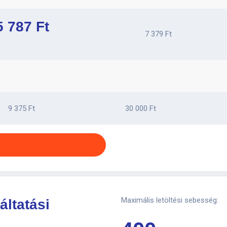
5 787 Ft
7 379 Ft
9 375 Ft
30 000 Ft
Maximális letöltési sebesség:
áltatási