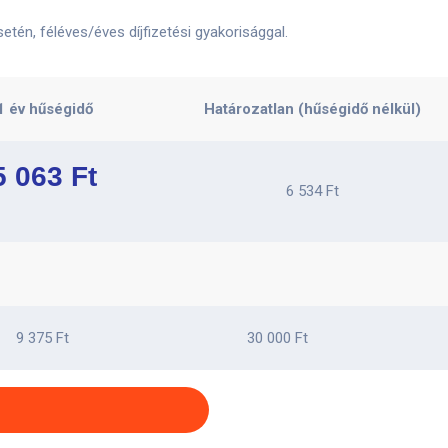
tén, féléves/éves díjfizetési gyakorisággal.
1 év hűségidő
Határozatlan (hűségidő nélkül)
5 063 Ft
6 534 Ft
9 375 Ft
30 000 Ft