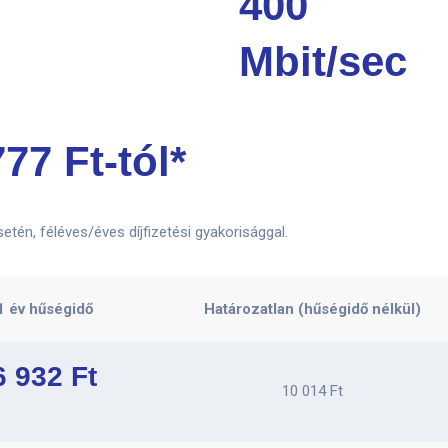
400
Mbit/sec
777 Ft-tól*
tén, féléves/éves díjfizetési gyakorisággal.
1 év hűségidő
Határozatlan (hűségidő nélkül)
6 932 Ft
10 014 Ft