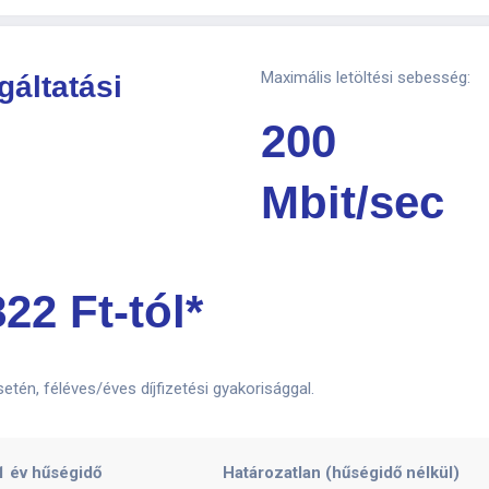
Maximális letöltési sebesség:
gáltatási
200
Mbit/sec
822 Ft-tól*
tén, féléves/éves díjfizetési gyakorisággal.
1 év hűségidő
Határozatlan (hűségidő nélkül)