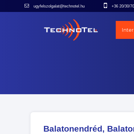
ugyfelszolgalat@technotel.hu
+36 20/30/7
Inte
Balatonendréd, Balato