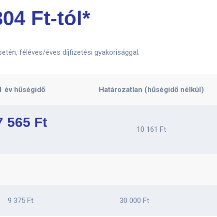
304 Ft-tól*
tén, féléves/éves díjfizetési gyakorisággal.
1 év hűségidő
Határozatlan (hűségidő nélkül)
7 565 Ft
10 161 Ft
9 375 Ft
30 000 Ft