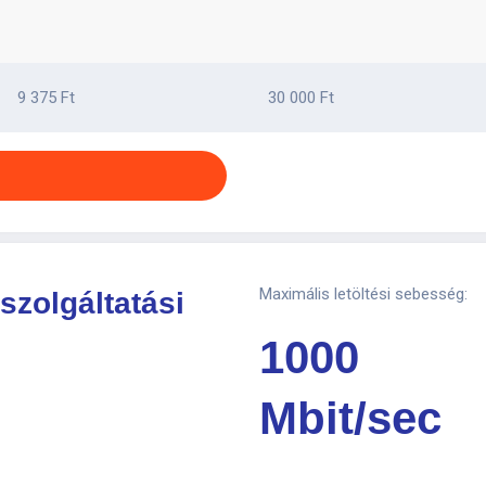
9 375 Ft
30 000 Ft
Maximális letöltési sebesség:
szolgáltatási
1000
Mbit/sec