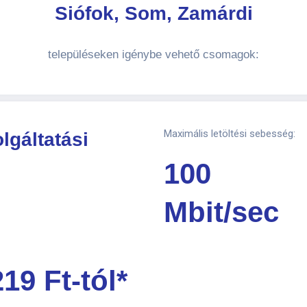
Siófok, Som, Zamárdi
településeken igénybe vehető csomagok:
Maximális letöltési sebesség:
lgáltatási
100
Mbit/sec
219 Ft-tól*