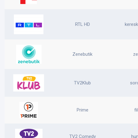
RTL HD
keresk
Zenebutik
ze
TV2Klub
sor
Prime
fi
TV2 Comedy
hu