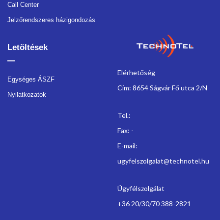
Call Center
Jelzőrendszeres házigondozás
Letöltések
Elérhetőség
Egységes ÁSZF
Cím: 8654 Ságvár Fő utca 2/N
Nyilatkozatok
Tel.:
Fax: -
E-mail:
ugyfelszolgalat@technotel.hu
Ügyfélszolgálat
+36 20/30/70 388-2821