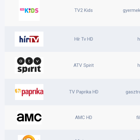
TV2 Kids
gyermek,
Hír Tv HD
h
ATV Spirit
h
TV Paprika HD
gasztr
AMC HD
fi