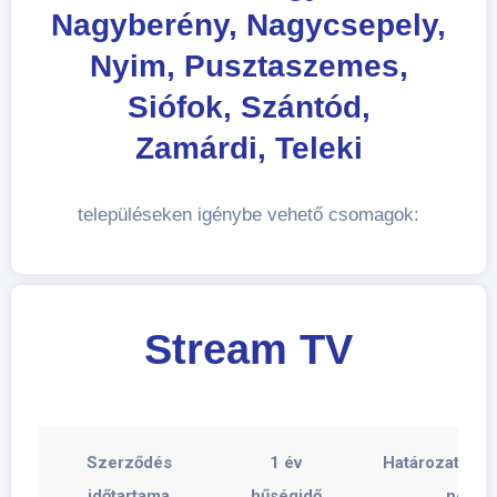
Nagyberény, Nagycsepely,
Nyim, Pusztaszemes,
Siófok, Szántód,
Zamárdi, Teleki
településeken igénybe vehető csomagok:
Stream TV
Szerződés
1 év
Határozatlan 
időtartama
hűségidő
nélkül