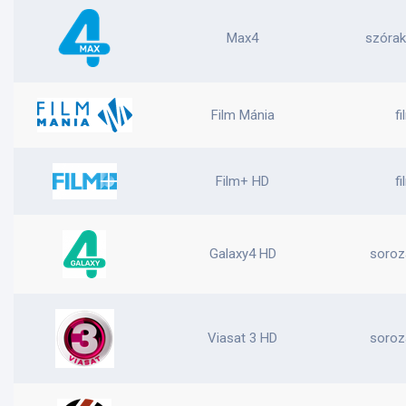
Max4
szórak
Film Mánia
fi
Film+ HD
fi
Galaxy4 HD
soroza
Viasat 3 HD
soroza