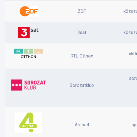
ZDF
közszo
3sat
közszo
éle
RTL Otthon
sor
Sorozatklub
Arena4
sp