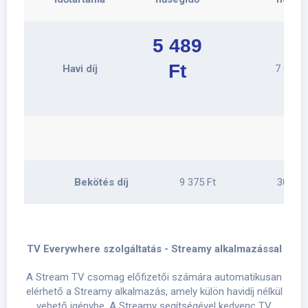
5 489
Ft
Havi díj
7 028 F
Bekötés díj
9 375 Ft
30 000
TV Everywhere szolgáltatás - Streamy alkalmazással
A Stream TV csomag előfizetői számára automatikusan
elérhető a Streamy alkalmazás, amely külön havidíj nélkül
vehető igénybe. A Streamy segítségével kedvenc TV