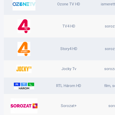
Ozone TV HD
ismerett
TV4 HD
soroza
Story4 HD
soroza
Jocky Tv
soroza
RTL Három HD
film, 
Sorozat+
sor