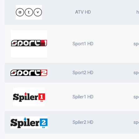
ATV HD
h
Sport1 HD
sp
Sport2 HD
sp
Spíler1 HD
sp
Spíler2 HD
sp