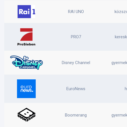
RAI UNO
közszo
PRO7
keresk
Disney Channel
gyermek,
EuroNews
h
Boomerang
gyermek,