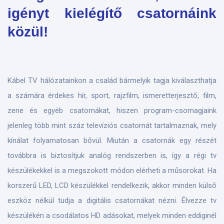
igényt kielégítő csatornáink
közül!
Kábel TV hálózatainkon a család bármelyik tagja kiválaszthatja
a számára érdekes hír, sport, rajzfilm, ismeretterjesztő, film,
zene és egyéb csatornákat, hiszen program-csomagjaink
jelenleg több mint száz televíziós csatornát tartalmaznak, mely
kínálat folyamatosan bővül. Miután a csatornák egy részét
továbbra is biztosítjuk analóg rendszerben is, így a régi tv
készülékekkel is a megszokott módon elérheti a műsorokat. Ha
korszerű LED, LCD készülékkel rendelkezik, akkor minden külső
eszköz nélkül tudja a digitális csatornákat nézni. Élvezze tv
készülékén a csodálatos HD adásokat, melyek minden eddiginél