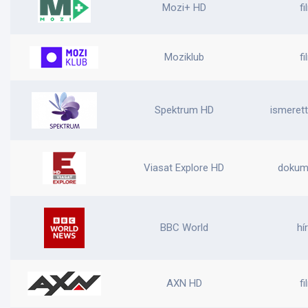
Mozi+ HD
fi
Moziklub
fi
Spektrum HD
ismerett
Viasat Explore HD
dokum
BBC World
hí
AXN HD
fi