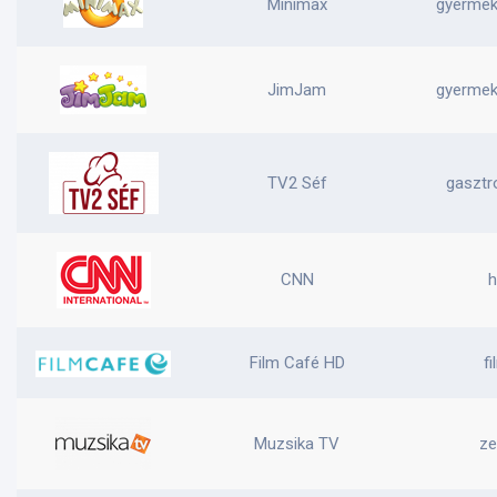
Minimax
gyermek,
JimJam
gyermek,
TV2 Séf
gasztr
CNN
h
Film Café HD
fi
Muzsika TV
ze