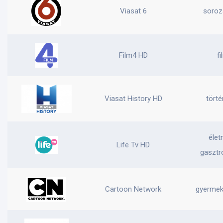
Viasat 6
soroza
Film4 HD
fi
Viasat History HD
törté
élet
Life Tv HD
gasztr
Cartoon Network
gyermek,