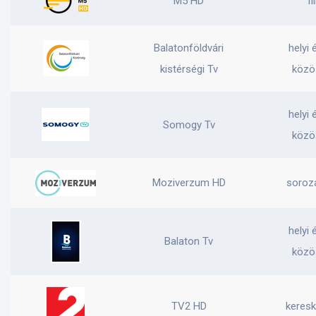
M5 HD
fi
Balatonföldvári
helyi 
kistérségi Tv
közö
helyi 
Somogy Tv
közö
Moziverzum HD
soroza
helyi 
Balaton Tv
közö
TV2 HD
keresk