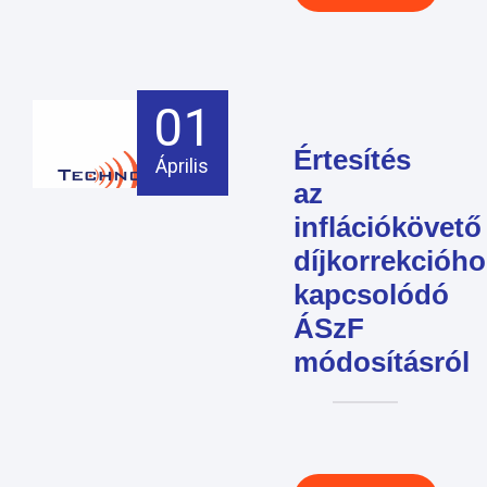
01
Értesítés
Április
az
inflációkövető
díjkorrekcióho
kapcsolódó
ÁSzF
módosításról