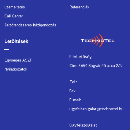
üzemeltetés
Referenciák
Call Center
Jelzőrendszeres házigondozás
Letöltések
Elérhetőség
Egységes ÁSZF
Cím: 8654 Ságvár Fő utca 2/N
Nyilatkozatok
Tel.:
Fax: -
E-mail:
ugyfelszolgalat@technotel.hu
Ügyfélszolgálat