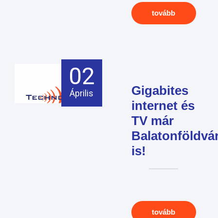
tovább
02
Gigabites
Április
internet és
TV már
Balatonföldvá
is!
tovább