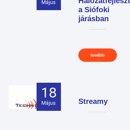
Hálózatfejlesz
Május
a Siófoki
járásban
tovább
18
Streamy
Május