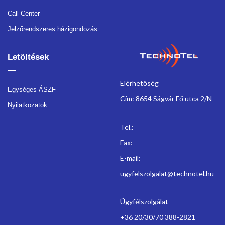
Call Center
Jelzőrendszeres házigondozás
Letöltések
Elérhetőség
Egységes ÁSZF
Cím: 8654 Ságvár Fő utca 2/N
Nyilatkozatok
Tel.:
Fax: -
E-mail:
ugyfelszolgalat@technotel.hu
Ügyfélszolgálat
+36 20/30/70 388-2821