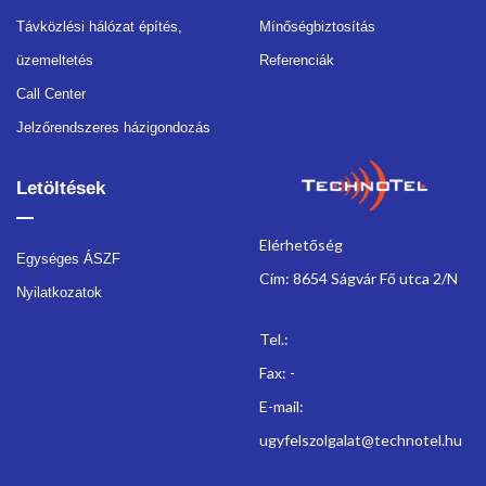
Távközlési hálózat építés,
Mínőségbiztosítás
üzemeltetés
Referenciák
Call Center
Jelzőrendszeres házigondozás
Letöltések
Elérhetőség
Egységes ÁSZF
Cím: 8654 Ságvár Fő utca 2/N
Nyilatkozatok
Tel.:
Fax: -
E-mail:
ugyfelszolgalat@technotel.hu