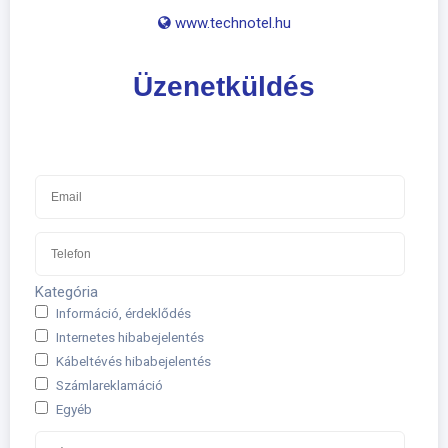
​
www.technotel.hu
Üzenetküldés
Kategória
Információ, érdeklődés
Internetes hibabejelentés
Kábeltévés hibabejelentés
Számlareklamáció
Egyéb